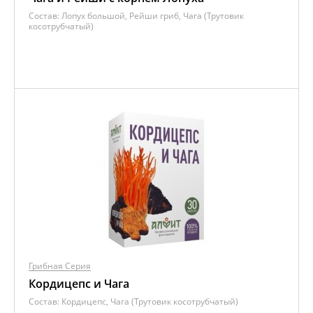
Состав:
Лопух большой, Рейши гриб, Чага (Трутовик
косотрубчатый)
Грибная Серия
Кордицепс и Чага
Состав:
Кордицепс, Чага (Трутовик косотрубчатый)