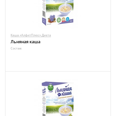
Каша «АлфитПлюс» Диета
Льняная каша
Состав: