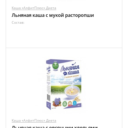
Каша «АлфитПлюс» Диета
Льняная каша с мукой расторопши
Состав:
Каша «АлфитПлюс» Диета
Льняная каша с овсяными хлопьями