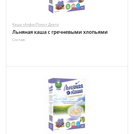
Каша «АлфитПлюс» Диета
Льняная каша с гречневыми хлопьями
Состав: