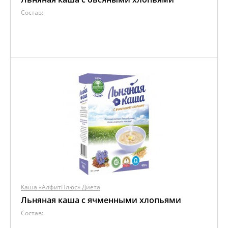
Состав:
Каша «АлфитПлюс» Диета
Льняная каша с ячменными хлопьями
Состав: