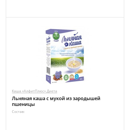
Каша «АлфитПлюс» Диета
Льняная каша с мукой из зародышей
пшеницы
Состав: