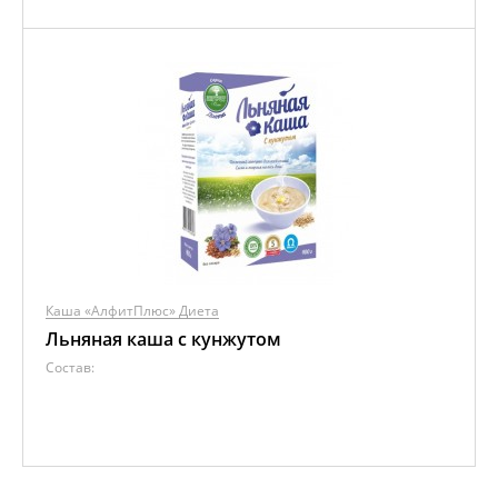
Каша «АлфитПлюс» Диета
Льняная каша с кунжутом
Состав: