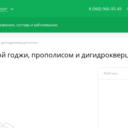
бург
8 (960) 966-95-49
 и дигидрокверцетином
дой годжи, прополисом и дигидроквер
Рейтинг: