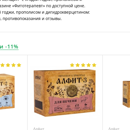
азине «Фитотерапевт» по доступной цене.
й годжи, прополисом и дигидрокверцетином:
я, противопоказания и отзывы.
и -11%
Алфит
Алфит