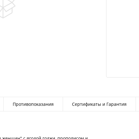
Противопоказания
Сертификаты и Гарантия
я женщин" с ягодой годжи, прополисом и