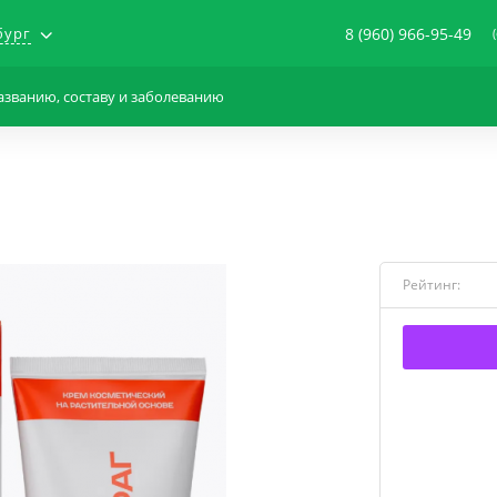
бург
8 (960) 966-95-49
Рейтинг: