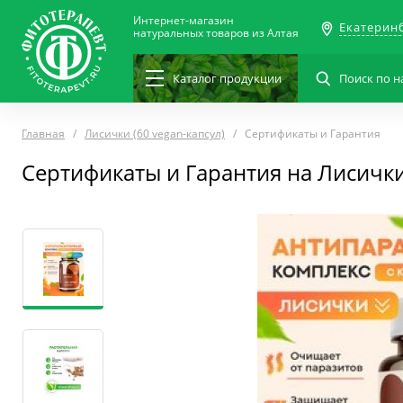
Интернет-магазин
Екатерин
натуральных товаров из Алтая
Каталог
продукции
Главная
Лисички (60 vegan-капсул)
Сертификаты и Гарантия
Сертификаты и Гарантия на Лисички 