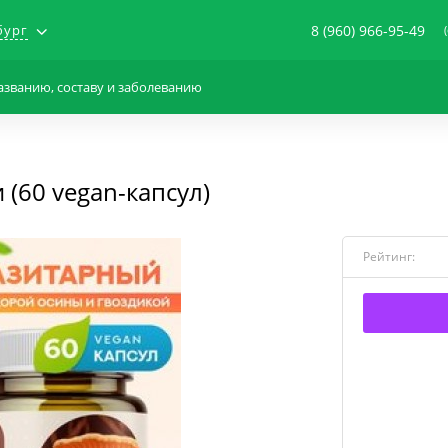
бург
8 (960) 966-95-49
(60 vegan-капсул)
Рейтинг: