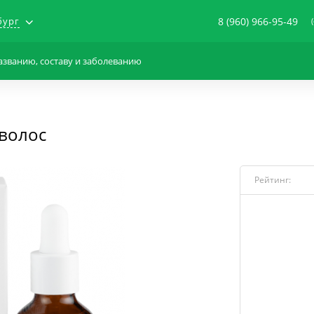
бург
8 (960) 966-95-49
волос
Рейтинг: