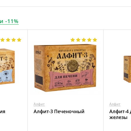
и -11%
Алфит
Алфит
ия
Алфит-3 Печеночный
Алфит-4
железы