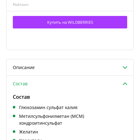
Рейтинг:
Купить на WILDBERRIES
Описание
Состав
Состав
Глюкозамин сульфат калия
Метилсульфонилметан (МСМ)
хондроитинсульфат
Желатин