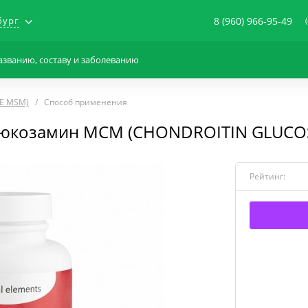
бург
8 (960) 966-95-49
E MSM)
Способ применения
люкозамин МСМ (CHONDROITIN GLUC
Рейтинг: