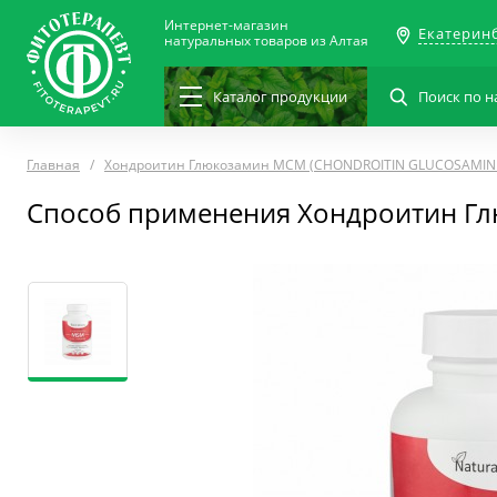
Интернет-магазин
Екатерин
натуральных товаров из Алтая
Каталог
продукции
Главная
Хондроитин Глюкозамин МСМ (CHONDROITIN GLUCOSAMIN
Способ применения Хондроитин Г