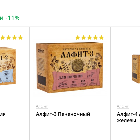
и -11%
Алфит
Алфит
ия
Алфит-3 Печеночный
Алфит-4
железы