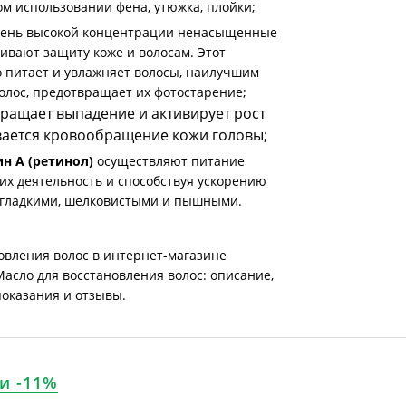
м использовании фена, утюжка, плойки;
чень высокой концентрации ненасыщенные
ивают защиту коже и волосам. Этот
 питает и увлажняет волосы, наилучшим
олос, предотвращает их фотостарение;
вращает выпадение и активирует рост
ивается кровообращение кожи головы;
н А (ретинол)
осуществляют питание
их деятельность и способствуя ускорению
е гладкими, шелковистыми и пышными.
овления волос в интернет-магазине
Масло для восстановления волос: описание,
показания и отзывы.
и -11%