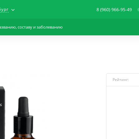
бург
8 (960) 966-95-49
Рейтинг: