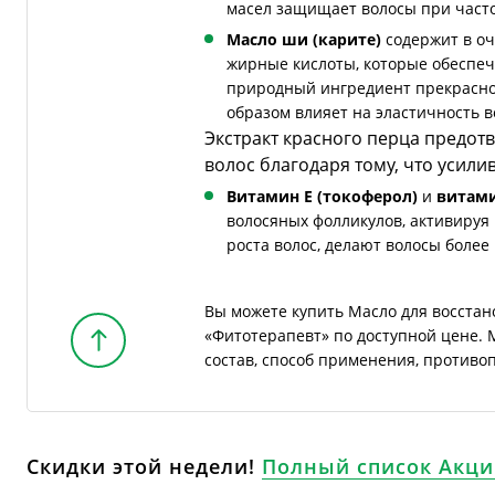
масел защищает волосы при часто
Масло ши (карите)
содержит в о
жирные кислоты, которые обеспеч
природный ингредиент прекрасно
образом влияет на эластичность в
Экстракт красного перца предот
волос благодаря тому, что усил
Витамин Е (токоферол)
и
витами
волосяных фолликулов, активируя 
роста волос, делают волосы боле
Вы можете купить Масло для восстан
«Фитотерапевт» по доступной цене. 
состав, способ применения, противо
Скидки этой недели!
Полный список Акци