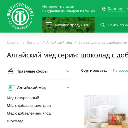
Интернет-магазин
Барнаул
натуральных товаров из Алтая
Каталог
продукции
Главная
Каталог
Алтайский мёд
Серия: шоколад с добавками
Алтайский мёд серия: шоколад с до
Сортировать:
По возр
Травяные сборы
Алтайский мёд
Мёд натуральный
Мёд с добавлением трав
Мёд с добавлением ягод
Шоколад