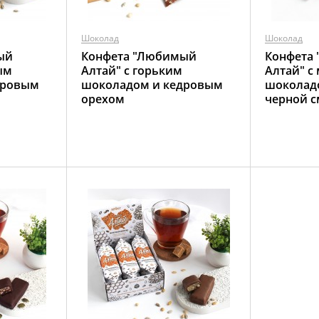
Шоколад
Шоколад
ый
Конфета "Любимый
Конфета
ым
Алтай" с горьким
Алтай" с
дровым
шоколадом и кедровым
шоколад
орехом
черной 