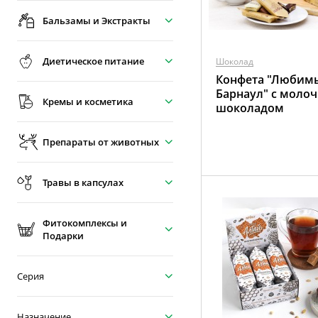
Бальзамы и Экстракты
Диетическое питание
Шоколад
Конфета "Любим
Барнаул" с моло
Кремы и косметика
шоколадом
Препараты от животных
Травы в капсулах
Фитокомплексы и
Подарки
Серия
Назначение