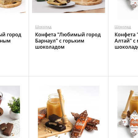
Шоколад
Шоколад
ый город
Конфета "Любимый город
Конфета
чным
Барнаул" с горьким
Алтай" с
шоколадом
шоколад