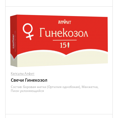
Капсулы Алфит
Свечи Гинекозол
Состав:
Боровая матка (Ортилия однобокая), Манжетка,
Пион уклоняющийся