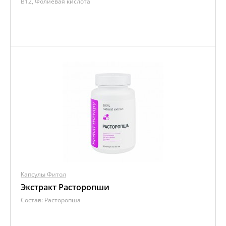
B12, Фолиевая кислота
Капсулы Фитол
Экстракт Расторопши
Состав:
Расторопша