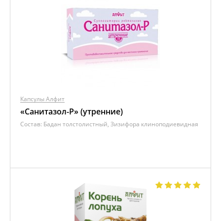
Капсулы Алфит
«Санитазол-P» (утренние)
Состав:
Бадан толстолистный, Зизифора клиноподиевидная