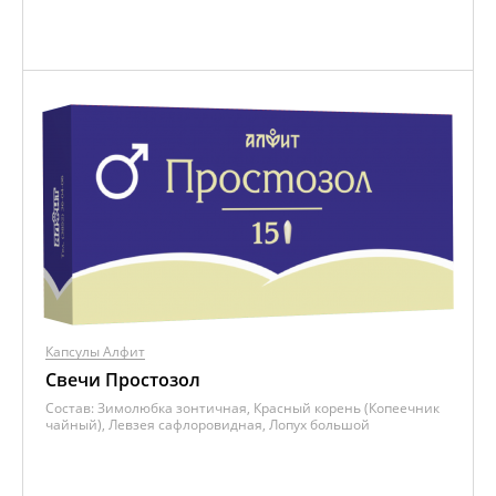
Капсулы Алфит
Свечи Простозол
Состав:
Зимолюбка зонтичная, Красный корень (Копеечник
чайный), Левзея сафлоровидная, Лопух большой