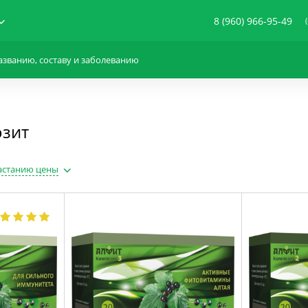
8 (960) 966-95-49
озит
астанию цены