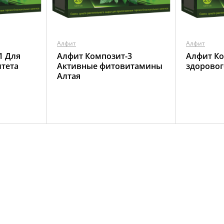
Алфит
Алфит
1 Для
Алфит Композит-3
Алфит Ко
тета
Активные фитовитамины
здорово
Алтая