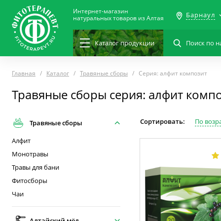
Интернет-магазин
Барнаул
натуральных товаров из Алтая
Каталог
продукции
Главная
Каталог
Травяные сборы
Серия: алфит композит
Травяные сборы серия: алфит комп
Сортировать:
По возр
Травяные сборы
Алфит
Монотравы
Травы для бани
Фитосборы
Чаи
Алтайский мёд