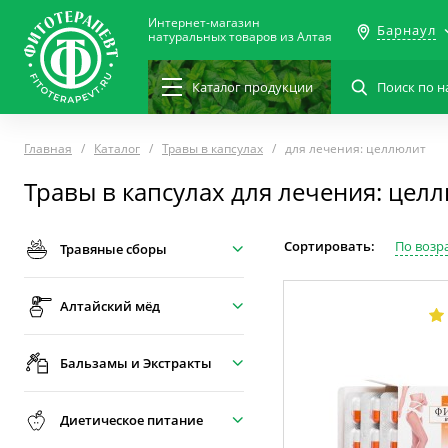
Интернет-магазин
Барнаул
натуральных товаров из Алтая
Каталог
продукции
Главная
Каталог
Травы в капсулах
для лечения: целлюлит
Травы в капсулах для лечения: цел
Сортировать:
По возр
Травяные сборы
Алтайский мёд
Бальзамы и Экстракты
Диетическое питание