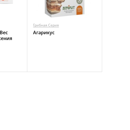
Грибная Серия
Вес
Агарикус
жения