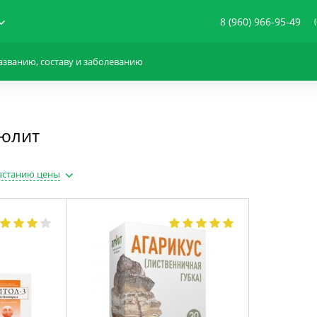
8 (960) 966-95-49
люлит
астанию цены