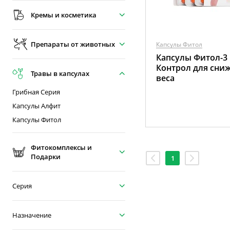
Кремы и косметика
Препараты от животных
Капсулы Фитол
Капсулы Фитол-3 
Контрол для сни
Травы в капсулах
веса
Грибная Серия
Капсулы Алфит
Капсулы Фитол
Фитокомплексы и
Подарки
1
Серия
Назначение