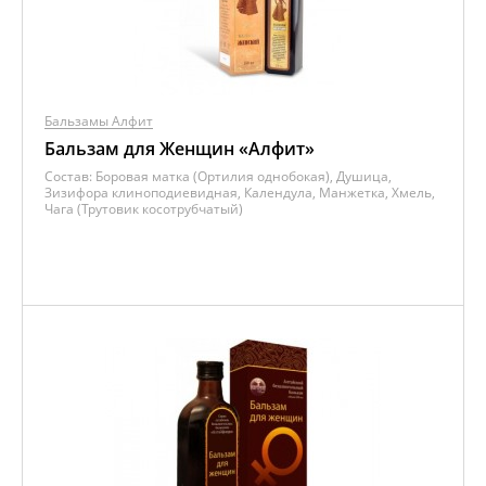
Бальзамы Алфит
Бальзам для Женщин «Алфит»
Состав:
Боровая матка (Ортилия однобокая), Душица,
Зизифора клиноподиевидная, Календула, Манжетка, Хмель,
Чага (Трутовик косотрубчатый)