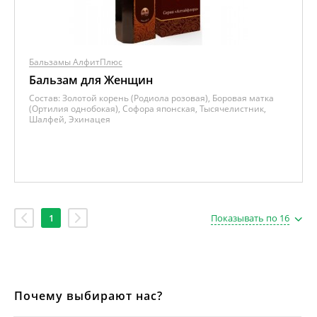
Бальзамы АлфитПлюс
Бальзам для Женщин
Состав:
Золотой корень (Родиола розовая), Боровая матка
(Ортилия однобокая), Софора японская, Тысячелистник,
Шалфей, Эхинацея
1
Показывать по 16
Почему выбирают нас?