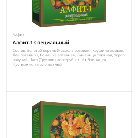
Алфит
Алфит-1 Специальный
Состав:
Золотой корень (Родиола розовая), Крушина ломкая,
Лен посевной, Ромашка аптечная, Сушеница топяная, Укроп
пахучий, Чага (Трутовик косотрубчатый), Эхинацея,
Пустырник пятилопастный