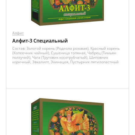
Алфит
Алфит-3 Специальный
Состав:
Золотой корень (Родиола розовая), Красный корень
(Копеечник чайный), Сушеница топяная, Чабрец (Тимьян
ползучий), Чага (Трутовик косотрубчатый), Шиповник
коричный, Эвкалипт, Эхинацея, Пустырник пятилопастный