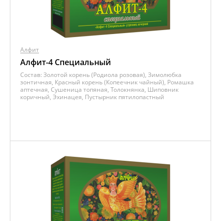
Алфит
Алфит-4 Специальный
Состав:
Золотой корень (Родиола розовая), Зимолюбка
зонтичная, Красный корень (Копеечник чайный), Ромашка
аптечная, Сушеница топяная, Толокнянка, Шиповник
коричный, Эхинацея, Пустырник пятилопастный