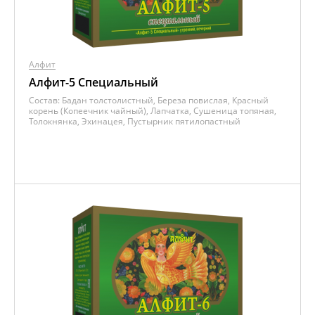
Алфит
Алфит-5 Специальный
Состав:
Бадан толстолистный, Береза повислая, Красный
корень (Копеечник чайный), Лапчатка, Сушеница топяная,
Толокнянка, Эхинацея, Пустырник пятилопастный