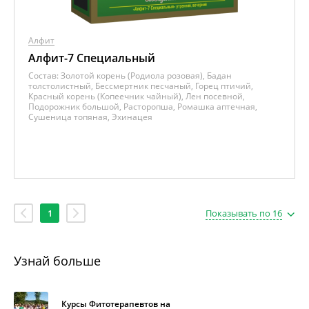
Алфит
Алфит-7 Специальный
Состав:
Золотой корень (Родиола розовая), Бадан
толстолистный, Бессмертник песчаный, Горец птичий,
Красный корень (Копеечник чайный), Лен посевной,
Подорожник большой, Расторопша, Ромашка аптечная,
Сушеница топяная, Эхинацея
1
Показывать по 16
Узнай больше
Курсы Фитотерапевтов на