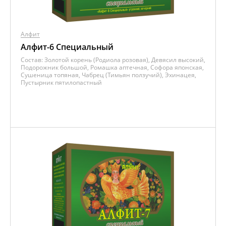
Алфит
Алфит-6 Специальный
Состав:
Золотой корень (Родиола розовая), Девясил высокий,
Подорожник большой, Ромашка аптечная, Софора японская,
Сушеница топяная, Чабрец (Тимьян ползучий), Эхинацея,
Пустырник пятилопастный