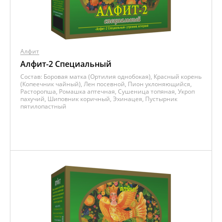
Алфит
Алфит-2 Специальный
Состав:
Боровая матка (Ортилия однобокая), Красный корень
(Копеечник чайный), Лен посевной, Пион уклоняющийся,
Расторопша, Ромашка аптечная, Сушеница топяная, Укроп
пахучий, Шиповник коричный, Эхинацея, Пустырник
пятилопастный