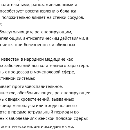
спалительными, ранозаживляющими и
пособствует восстановлению баланса
положительно влияет на стенки сосудов,
в;
 болеутоляющим, регенерирующим,
пляющим, антисептическим действиями, в
еняется при болезненных и обильных
известен в народной медицине как
их заболеваний воспалительного характера,
ных процессов в мочеполовой сфере,
ктивной системы;
ывает противовоспалительное,
ическое, обезболивающее, регенерирующее
ных видах кровотечений, вызванных
риод менопаузы или в ходе полового
орте в предменструальный период и во
ных заболеваниях женской половой сферы;
тисептическими, антиоксидантными,