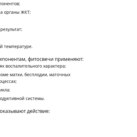
понентов;
на органы ЖКТ;
результат;
й температуре.
омпонентам, фитосвечи применяют:
ях воспалительного характера;
оме матки, бесплодии, маточных
оцессах;
икла;
одуктивной системы.
 оказывают действие: