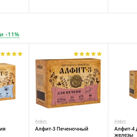
и -11%
Алфит
Алфит
ия
Алфит-3 Печеночный
Алфит-4
железы