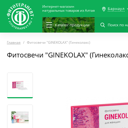
Интернет-магазин
Барнаул
натуральных товаров из Алтая
Каталог
продукции
Главная
Фитосвечи "GINEKOLAX" (Гинеколакс)
Фитосвечи "GINEKOLAX" (Гинеколакс