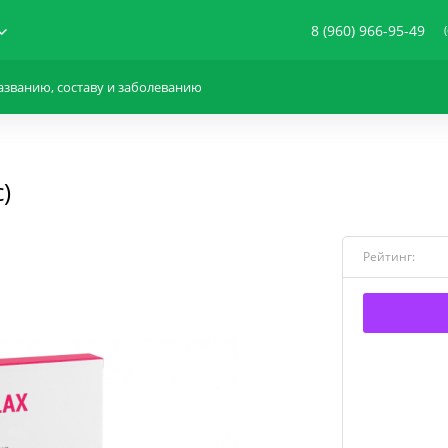
8 (960) 966-95-49
)
Рейтинг: