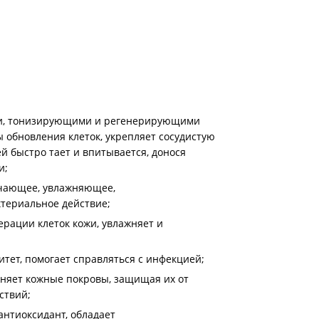
и, тонизирующими и регенерирующими
 обновления клеток, укрепляет сосудистую
ей быстро тает и впитывается, донося
и;
чающее, увлажняющее,
териальное действие;
ерации клеток кожи, увлажняет и
ет, помогает справляться с инфекцией;
жняет кожные покровы, защищая их от
ствий;
нтиоксидант, обладает