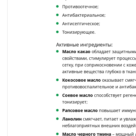
Противоотечное;
Антибактериальное;
Антисептическое;
Тонизирующее.
Активные ингредиенты:
Масло какао
обладает защитным
свойствами, стимулирует процессы
сетку, при соприкосновении с кож
активные вещества глубоко в ткан
Кокосовое масло
оказывает смяг
противовоспалительное и антибак
Соевое масло
способствует реген
тонизирует;
Рапсовое масло
повышает иммунит
Ланолин
смягчает, питает и увла
неблагоприятных внешних воздей
Масло черного тмина
– мощный а