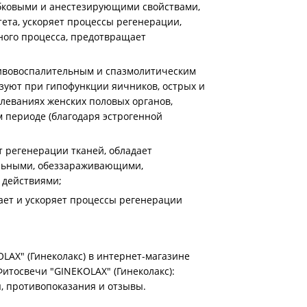
бковыми и анестезирующими свойствами,
та, ускоряет процессы регенерации,
ного процесса, предотвращает
ивовоспалительным и спазмолитическим
ьзуют при гипофункции яичников, острых и
леваниях женских половых органов,
 периоде (благодаря эстрогенной
т регенерации тканей, обладает
ьными, обеззараживающими,
действиями;
ает и ускоряет процессы регенерации
LAX" (Гинеколакс) в интернет-магазине
итосвечи "GINEKOLAX" (Гинеколакс):
я, противопоказания и отзывы.