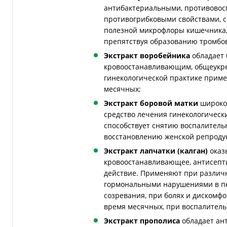
антибактериальными, противово
противогрибковыми свойствами, с
полезной микрофлоры кишечника, 
препятствуя образованию тромбо
Экстракт воробейника
обладает
кровоостанавливающим, общеукре
гинекологической практике прим
месячных;
Экстракт боровой матки
широко 
средство лечения гинекологическ
способствует снятию воспалитель
восстановлению женской репроду
Экстракт лапчатки (калган)
оказ
кровоостанавливающее, антисепт
действие. Применяют при различ
гормональными нарушениями в пе
созревания, при болях и дискомф
время месячных, при воспалитель
Экстракт прополиса
обладает ан