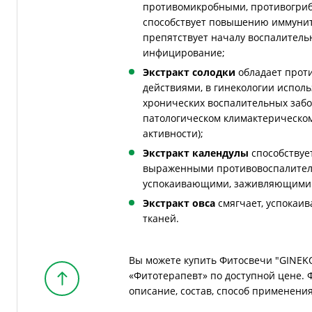
противомикробными, противогри
способствует повышению иммуните
препятствует началу воспалитель
инфицирование;
Экстракт солодки
обладает прот
действиями, в гинекологии испол
хронических воспалительных забо
патологическом климактерическом
активности);
Экстракт календулы
способствуе
выраженными противовоспалител
успокаивающими, заживляющими 
Экстракт овса
смягчает, успокаив
тканей.
Вы можете купить Фитосвечи "GINEKO
«Фитотерапевт» по доступной цене. Ф
описание, состав, способ применени