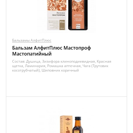
Бальзамы АлфитПлюс
Бальзам АлфитПлюс Мастопроф
Мастопатийный
Состав:
Душица, Зизифора клиноподиевидная, Красная
щетка, Ламинария, Ромашка аптечная, Чага (Трутовик
косотрубчатый), Шиповник коричный