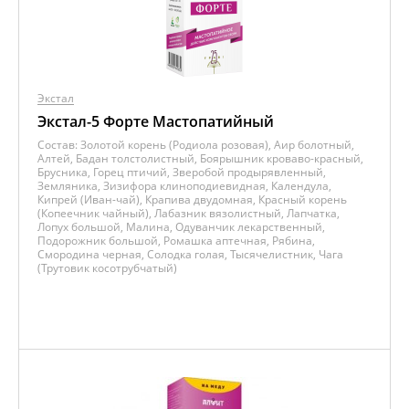
Экстал
Экстал-5 Форте Мастопатийный
Состав:
Золотой корень (Родиола розовая), Аир болотный,
Алтей, Бадан толстолистный, Боярышник кроваво-красный,
Брусника, Горец птичий, Зверобой продырявленный,
Земляника, Зизифора клиноподиевидная, Календула,
Кипрей (Иван-чай), Крапива двудомная, Красный корень
(Копеечник чайный), Лабазник вязолистный, Лапчатка,
Лопух большой, Малина, Одуванчик лекарственный,
Подорожник большой, Ромашка аптечная, Рябина,
Смородина черная, Солодка голая, Тысячелистник, Чага
(Трутовик косотрубчатый)