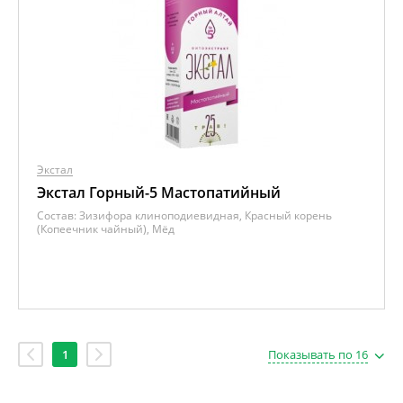
Экстал
Экстал Горный-5 Мастопатийный
Состав:
Зизифора клиноподиевидная, Красный корень
(Копеечник чайный), Мёд
1
Показывать по 16