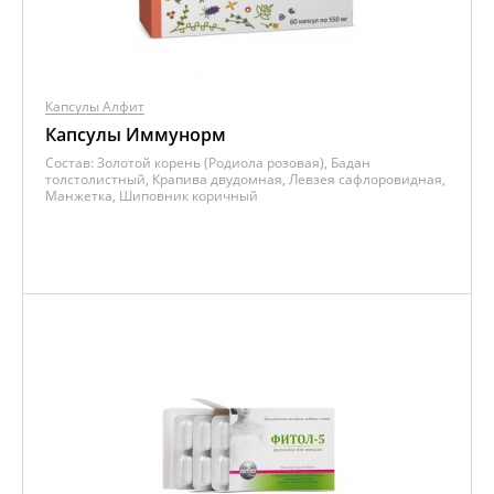
Капсулы Алфит
Капсулы Иммунорм
Состав:
Золотой корень (Родиола розовая), Бадан
толстолистный, Крапива двудомная, Левзея сафлоровидная,
Манжетка, Шиповник коричный