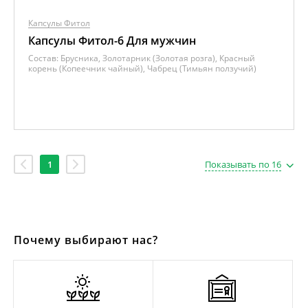
Капсулы Фитол
Капсулы Фитол-6 Для мужчин
Состав:
Брусника, Золотарник (Золотая розга), Красный
корень (Копеечник чайный), Чабрец (Тимьян ползучий)
1
Показывать по 16
Почему выбирают нас?