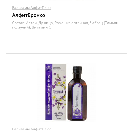
Бальзамы АлфитПлюс
АлфитБронхо
Состав:
Алтей, Душица, Ромашка аптечная, Чабрец (Тимьян
ползучий), Витамин C
Бальзамы АлфитПлюс