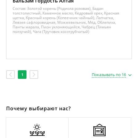
Бальзам Гордость Алтая
Состав:
Золотой корень (Родиола розовая), Бадан
толстолистный, Каменное масло, Кедровый орех, Красная
щетка, Красный корень (Копеечник чайный), Лапчатка,
Левзея сафлоровидная, Можжевельник, Мёд, Облепиха,
Панты марала, Пион уклоняющийся, Чабрец (Тимьян
ползучий), Чага (Трутовик косотрубчатый)
1
Показывать по 16
Почему выбирают нас?