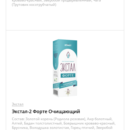
кроваво-красный, Зверобой продырявленный, Чага
(Трутовик косотрубчатый)
Экстал
Экстал-2 Форте Очищающий
Состав:
Золотой корень (Родиола розовая), Аир болотный,
Алтей, Бадан толстолистный, Боярышник кроваво-красный,
Брусника, Володушка золотистая, Горец птичий, Зверобой