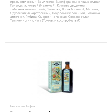
продырявленный, Земляника, Зизифора клиноподиевидная,
Календула, Кипрей (Иван-чай), Крапива двудомная,
Лабазник вязолистный, Лапчатка, Лопух большой, Малина,
Одуванчик лекарственный, Подорожник большой, Ромашка
аптечная, Рябина, Смородина черная, Солодка голая,
Тысячелистник, Чага (Трутовик косотрубчатый)
Бальзамы Алфит