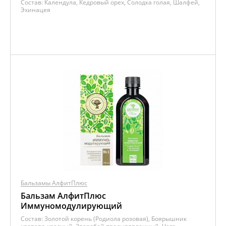
Состав:
Календула, Кедровый орех, Солодка голая, Шалфей,
Эхинацея
Бальзамы АлфитПлюс
Бальзам АлфитПлюс
Иммуномодулирующий
Состав:
Золотой корень (Родиола розовая), Боярышник