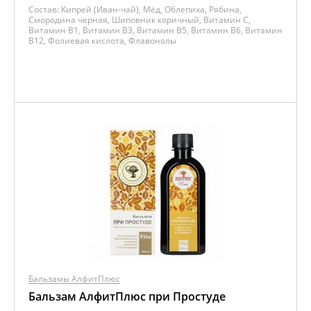
Состав:
Кипрей (Иван-чай), Мёд, Облепиха, Рябина,
Смородина черная, Шиповник коричный, Витамин C,
Витамин B1, Витамин B3, Витамин B5, Витамин B6, Витамин
B12, Фолиевая кислота, Флавонолы
Бальзамы АлфитПлюс
Бальзам АлфитПлюс при Простуде