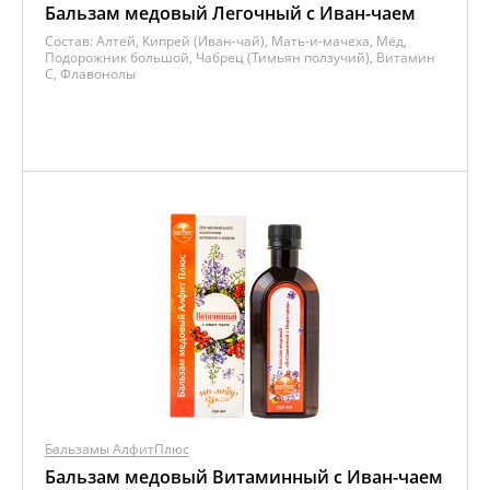
Бальзам медовый Легочный с Иван-чаем
Состав:
Алтей, Кипрей (Иван-чай), Мать-и-мачеха, Мёд,
Подорожник большой, Чабрец (Тимьян ползучий), Витамин
C, Флавонолы
Бальзамы АлфитПлюс
Бальзам медовый Витаминный с Иван-чаем