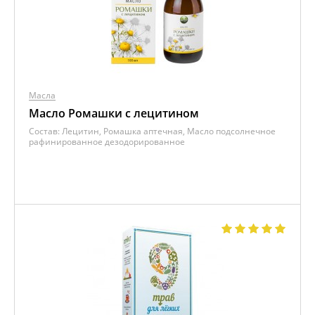
Масла
Масло Ромашки с лецитином
Состав:
Лецитин, Ромашка аптечная, Масло подсолнечное
рафинированное дезодорированное