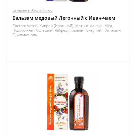
Бальзамы АлфитПлюс
Бальзам медовый Легочный с Иван-чаем
Состав:
Алтей, Кипрей (Иван-чай), Мать-и-мачеха, Мёд,
Подорожник большой, Чабрец (Тимьян ползучий), Витамин
C, Флавонолы