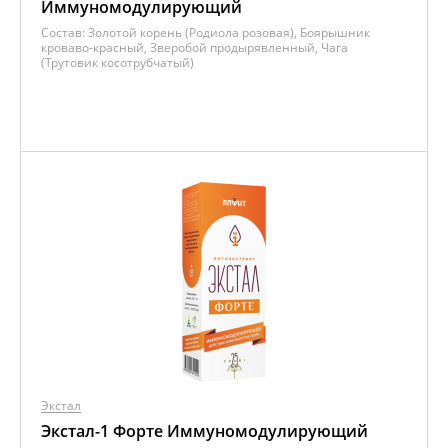
Иммуномодулирующий
Состав:
Золотой корень (Родиола розовая), Боярышник
кроваво-красный, Зверобой продырявленный, Чага
(Трутовик косотрубчатый)
Экстал
Экстал-1 Форте Иммуномодулирующий