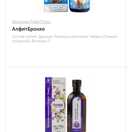
Бальзамы АлфитПлюс
АлфитБронхо
Состав:
Алтей, Душица, Ромашка аптечная, Чабрец (Тимьян
ползучий), Витамин C