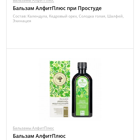
Бальзамы АлфитПлюс
Бальзам АлфитПлюс при Простуде
Состав:
Календула, Кедровый орех, Солодка голая, Шалфей,
Эхинацея
Бальзамы АлфитПлюс
Бальзам АлфитПлюс