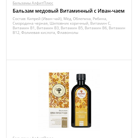
Бальзамы АлфитПлюс
Бальзам медовый Витаминный с Иван-чаем
Состав:
Кипрей (Иван-чай), Мёд, Облепиха, Рябина,
Смородина черная, Шиповник коричный, Витамин C,
Витамин B1, Витамин B3, Витамин B5, Витамин B6, Витамин
B12, Фолиевая кислота, Флавонолы