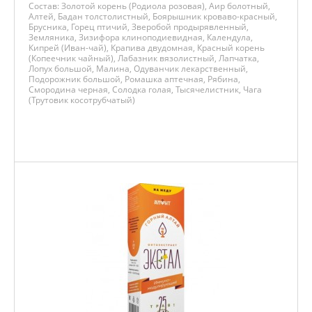
Состав:
Золотой корень (Родиола розовая), Аир болотный,
Алтей, Бадан толстолистный, Боярышник кроваво-красный,
Брусника, Горец птичий, Зверобой продырявленный,
Земляника, Зизифора клиноподиевидная, Календула,
Кипрей (Иван-чай), Крапива двудомная, Красный корень
(Копеечник чайный), Лабазник вязолистный, Лапчатка,
Лопух большой, Малина, Одуванчик лекарственный,
Подорожник большой, Ромашка аптечная, Рябина,
Смородина черная, Солодка голая, Тысячелистник, Чага
(Трутовик косотрубчатый)