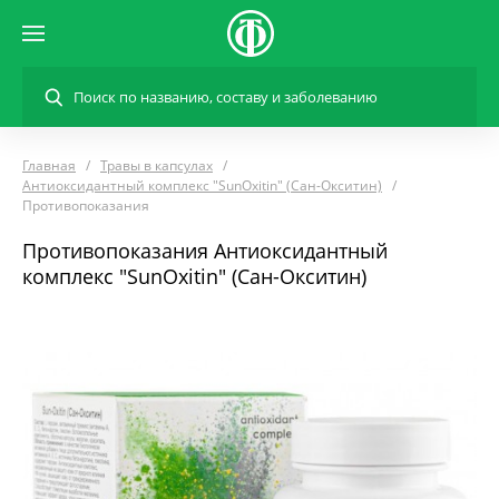
Главная
Травы в капсулах
Антиоксидантный комплекс "SunOxitin" (Сан-Окситин)
Противопоказания
Противопоказания Антиоксидантный
комплекс "SunOxitin" (Сан-Окситин)