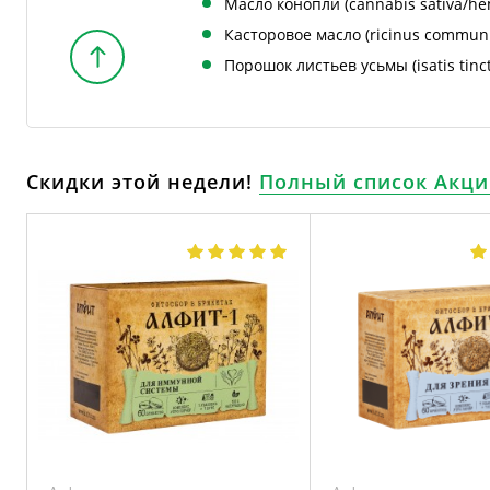
Масло конопли (cannabis sativa/he
Касторовое масло (ricinus communis
Порошок листьев усьмы (isatis tinc
Скидки этой недели!
Полный список Акци