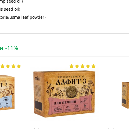
mp seed oil)
 seed oil)
toria/usma leaf powder)
и -11%