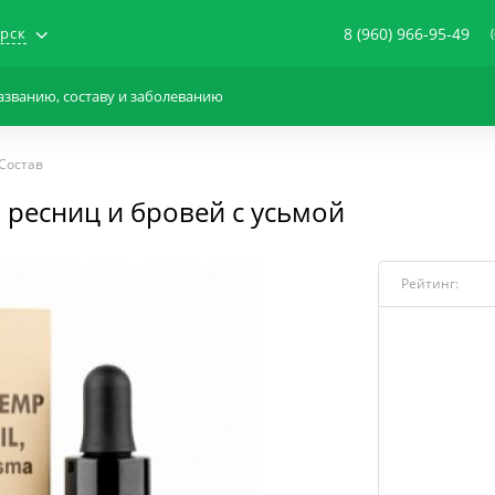
рск
8 (960) 966-95-49
Состав
 ресниц и бровей с усьмой
Рейтинг: