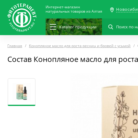
Интернет-магазин
Новосиби
натуральных товаров из Алтая
Каталог
продукции
Главная
Конопляное масло для роста ресниц и бровей с усьмой
Состав Конопляное масло для роста