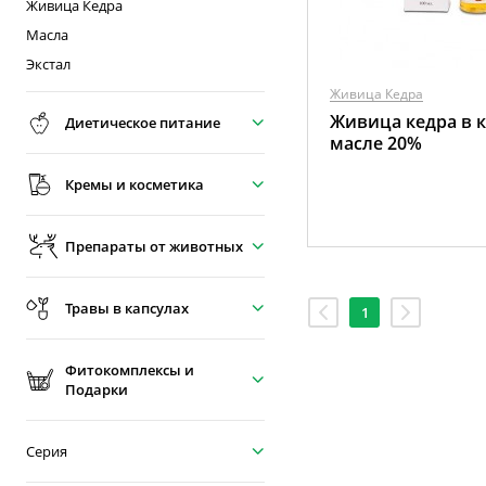
Живица Кедра
Масла
Экстал
Живица Кедра
Живица кедра в 
Диетическое питание
масле 20%
Кремы и косметика
Препараты от животных
Травы в капсулах
1
Фитокомплексы и
Подарки
Серия