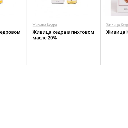
Живица Кедра
Живица Кед
кедровом
Живица кедра в пихтовом
Живица К
масле 20%