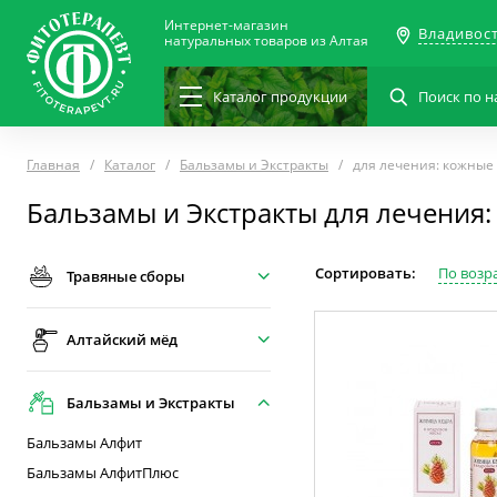
Интернет-магазин
Владивос
натуральных товаров из Алтая
Каталог
продукции
Главная
Каталог
Бальзамы и Экстракты
для лечения: кожные
Бальзамы и Экстракты для лечения
Сортировать:
По возр
Травяные сборы
Алтайский мёд
Бальзамы и Экстракты
Бальзамы Алфит
Бальзамы АлфитПлюс