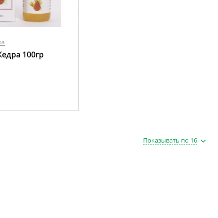
ра
едра 100гр
Показывать по 16