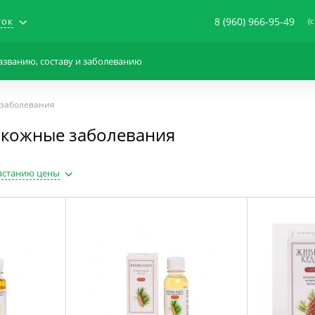
ток
8 (960) 966-95-49
(c
 заболевания
: кожные заболевания
астанию цены