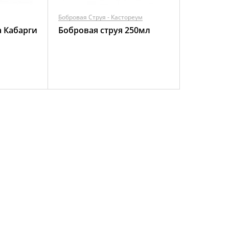
Бобровая Струя - Кастореум
а Кабарги
Бобровая струя 250мл