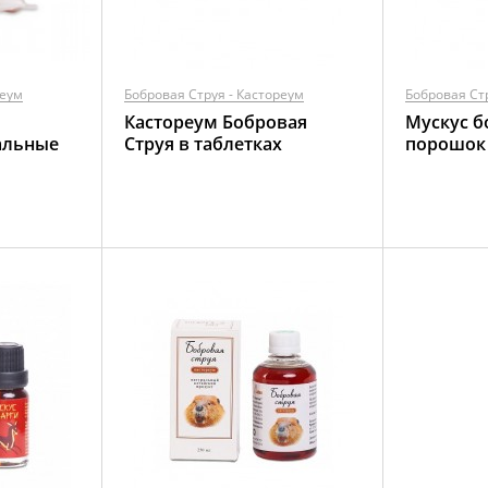
реум
Бобровая Струя - Кастореум
Бобровая Ст
Кастореум Бобровая
Мускус б
альные
Струя в таблетках
порошок 