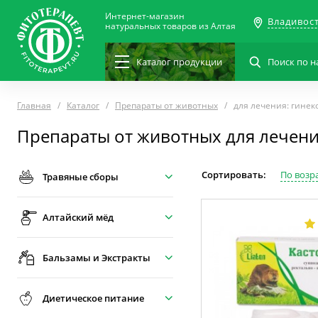
Интернет-магазин
Владивос
натуральных товаров из Алтая
Каталог
продукции
Главная
Каталог
Препараты от животных
для лечения: гинек
Препараты от животных для лечени
Сортировать:
По возр
Травяные сборы
Алтайский мёд
Бальзамы и Экстракты
Диетическое питание