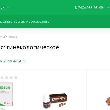
ток
8 (960) 966-95-49
(c
ологическое
я: гинекологическое
астанию цены