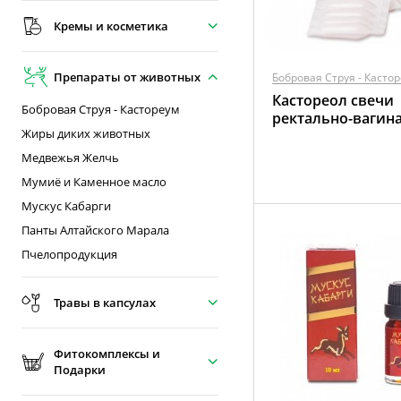
Кремы и косметика
Препараты от животных
Бобровая Струя - Касто
Кастореол свечи
Бобровая Струя - Кастореум
ректально-вагин
Жиры диких животных
Медвежья Желчь
Мумиё и Каменное масло
Мускус Кабарги
Панты Алтайского Марала
Пчелопродукция
Травы в капсулах
Фитокомплексы и
Подарки