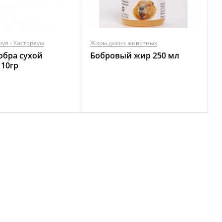
руя - Кастореум
Жиры диких животных
обра сухой
Бобровый жир 250 мл
10гр