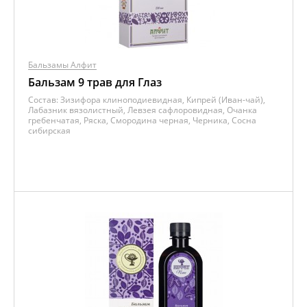
Бальзамы Алфит
Бальзам 9 трав для Глаз
Состав:
Зизифора клиноподиевидная, Кипрей (Иван-чай),
Лабазник вязолистный, Левзея сафлоровидная, Очанка
гребенчатая, Ряска, Смородина черная, Черника, Сосна
сибирская