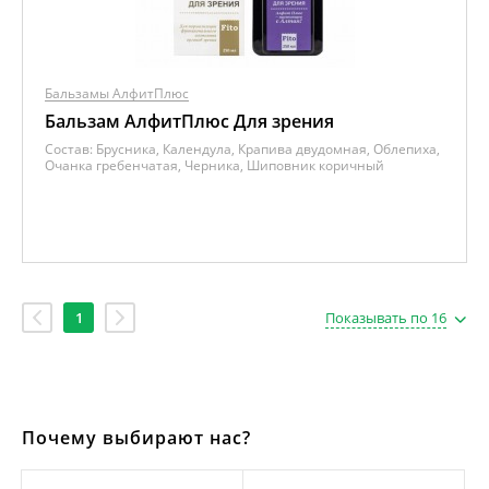
Бальзамы АлфитПлюс
Бальзам АлфитПлюс Для зрения
Состав:
Брусника, Календула, Крапива двудомная, Облепиха,
Очанка гребенчатая, Черника, Шиповник коричный
1
Показывать по 16
Почему выбирают нас?