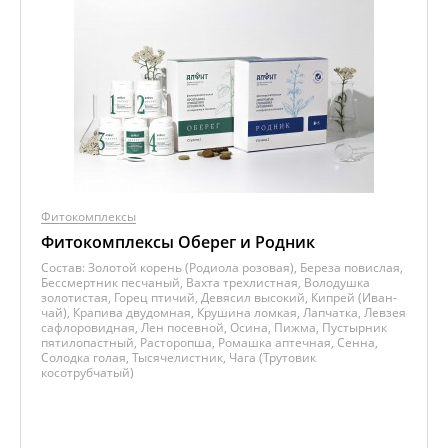
Фитокомплексы
Фитокомплексы Оберег и Родник
Состав:
Золотой корень (Родиола розовая), Береза повислая,
Бессмертник песчаный, Вахта трехлистная, Володушка
золотистая, Горец птичий, Девясил высокий, Кипрей (Иван-
чай), Крапива двудомная, Крушина ломкая, Лапчатка, Левзея
сафлоровидная, Лен посевной, Осина, Пижма, Пустырник
пятилопастный, Расторопша, Ромашка аптечная, Сенна,
Солодка голая, Тысячелистник, Чага (Трутовик
косотрубчатый)