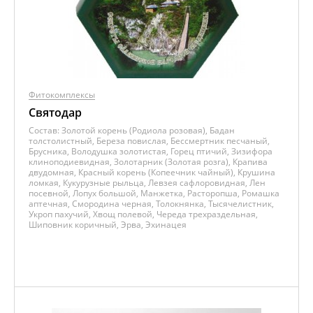
Фитокомплексы
Святодар
Состав:
Золотой корень (Родиола розовая), Бадан
толстолистный, Береза повислая, Бессмертник песчаный,
Брусника, Володушка золотистая, Горец птичий, Зизифора
клиноподиевидная, Золотарник (Золотая розга), Крапива
двудомная, Красный корень (Копеечник чайный), Крушина
ломкая, Кукурузные рыльца, Левзея сафлоровидная, Лен
посевной, Лопух большой, Манжетка, Расторопша, Ромашка
аптечная, Смородина черная, Толокнянка, Тысячелистник,
Укроп пахучий, Хвощ полевой, Череда трехраздельная,
Шиповник коричный, Эрва, Эхинацея