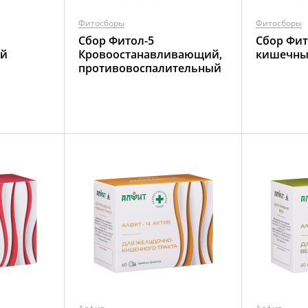
Фитосборы
Фитосборы
Сбор Фитол-5
Сбор Фит
ый
Кровоостанавливающий,
кишечн
противовоспалительный