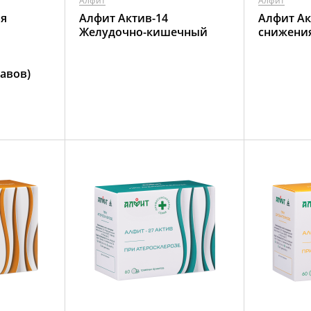
Алфит
Алфит
ля
Алфит Актив-14
Алфит Ак
Желудочно-кишечный
снижения
авов)