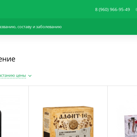
8 (960) 966-95-49
ение
астанию цены