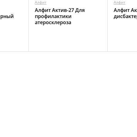
Алфит
Алфит
Алфит Актив-27 Для
Алфит Ак
арный
профилактики
дисбакте
атеросклероза