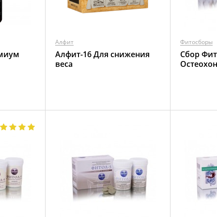
Алфит
Фитосборы
емиум
Алфит-16 Для снижения
Сбор Фит
веса
Остеохо