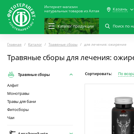
Интернет-магазин
Казань
натуральных товаров из Алтая
Каталог
продукции
Главная
Каталог
Травяные сборы
для лечения: ожирение
Травяные сборы для лечения: ожир
Сортировать:
По возр
Травяные сборы
Алфит
Монотравы
Травы для бани
Фитосборы
Чаи
Алтайский мёд