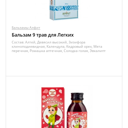
Бальзамы Алфит
Бальзам 9 трав для Легких
Состав:
Алтей, Девясил высокий, Зизифора
клиноподиевидная, Календула, Кедровый орех, Мята
перечная, Ромашка аптечная, Солодка голая, Эвкалипт