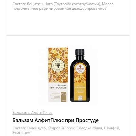
Состав:
Лецитин, Чага (Трутовик косотрубчатый), Масло
подсолнечное рафинированное дезодорированное
Бальзамы АлфитПлюс
Бальзам АлфитПлюс при Простуде
Состав:
Календула, Кедровый орех, Солодка голая, Шалфей,
Эхинацея