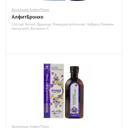
Бальзамы АлфитПлюс
АлфитБронхо
Состав:
Алтей, Душица, Ромашка аптечная, Чабрец (Тимьян
ползучий), Витамин C
Бальзамы АлфитПлюс