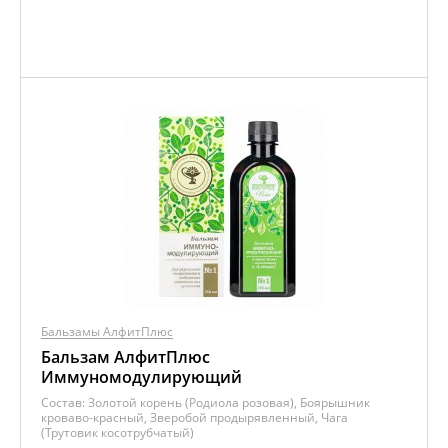
Бальзамы АлфитПлюс
Бальзам АлфитПлюс
Иммуномодулирующий
Состав:
Золотой корень (Родиола розовая), Боярышник
кроваво-красный, Зверобой продырявленный, Чага
(Трутовик косотрубчатый)