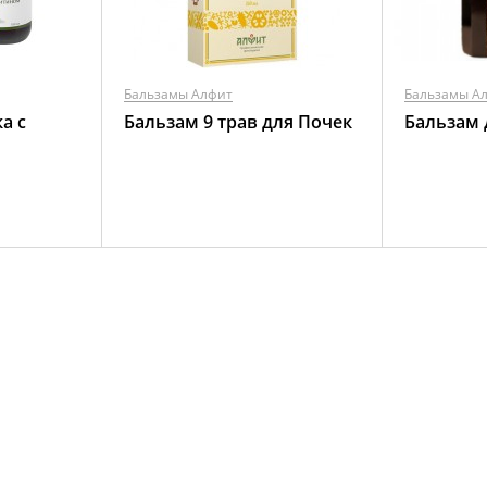
Бальзамы Алфит
Бальзамы А
а с
Бальзам 9 трав для Почек
Бальзам