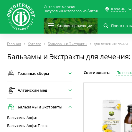
Интернет-магазин
Казань
натуральных товаров из Алтая
Каталог
продукции
Главная
Каталог
Бальзамы и Экстракты
для лечения: почки
Бальзамы и Экстракты для лечения:
Сортировать:
По возр
Травяные сборы
Алтайский мёд
Бальзамы и Экстракты
Бальзамы Алфит
Бальзамы АлфитПлюс