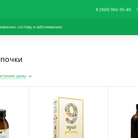
8 (960) 966-95-49
 почки
астанию цены