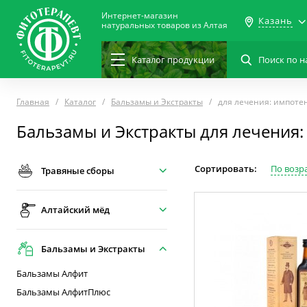
Интернет-магазин
Казань
натуральных товаров из Алтая
Каталог
продукции
Главная
Каталог
Бальзамы и Экстракты
для лечения: импоте
Бальзамы и Экстракты для лечения
Сортировать:
По возр
Травяные сборы
Алтайский мёд
Бальзамы и Экстракты
Бальзамы Алфит
Бальзамы АлфитПлюс