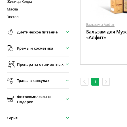
Живица Кедра
Масла
Экстал
Бальзамы Алфит
Бальзам для Му
Диетическое питание
«Алфит»
Кремы и косметика
Препараты от животных
Травы в капсулах
1
Фитокомплексы и
Подарки
Серия