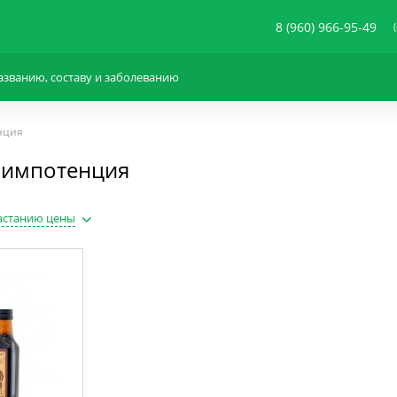
8 (960) 966-95-49
нция
: импотенция
астанию цены