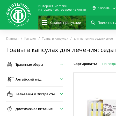
Интернет-магазин
Казань
натуральных товаров из Алтая
Каталог
продукции
Главная
Каталог
Травы в капсулах
для лечения: седативное
Травы в капсулах для лечения: седа
Сортировать:
По возр
Травяные сборы
Алтайский мёд
Бальзамы и Экстракты
Диетическое питание