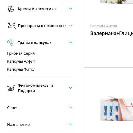
Кремы и косметика
Препараты от животных
Капсулы Фитол
Валериана+Глиц
Травы в капсулах
Грибная Серия
Капсулы Алфит
Капсулы Фитол
Фитокомплексы и
Подарки
Серия
Назначение