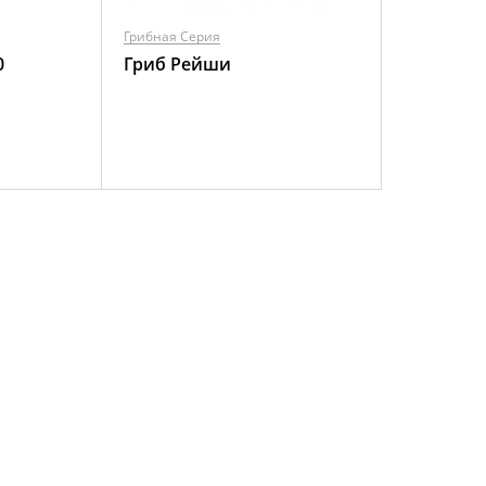
Грибная Серия
0
Гриб Рейши