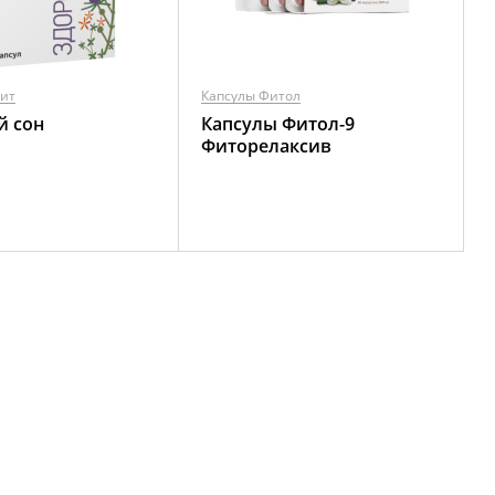
фит
Капсулы Фитол
й сон
Капсулы Фитол-9
Фиторелаксив