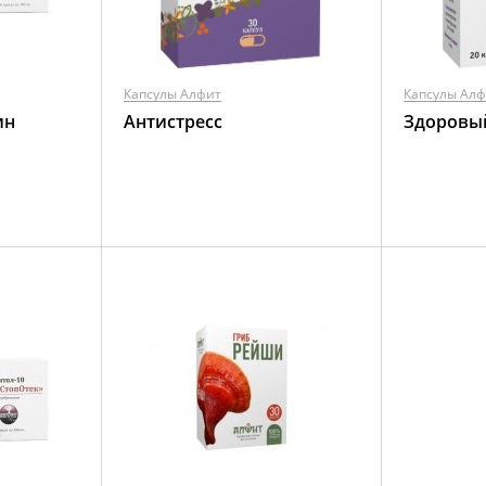
Капсулы Алфит
Капсулы Ал
ин
Антистресс
Здоровы