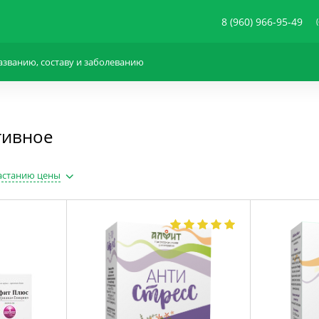
8 (960) 966-95-49
тивное
астанию цены