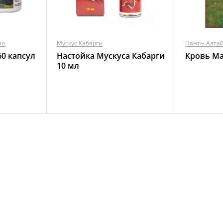
ло
Мускус Кабарги
Панты Алтай
0 капсул
Настойка Мускуса Кабарги
Кровь Ма
10 мл