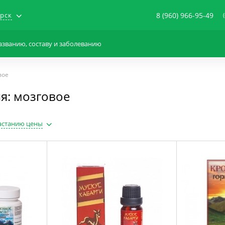
рск
8 (960) 966-95-49
вое
я: мозговое
астанию цены