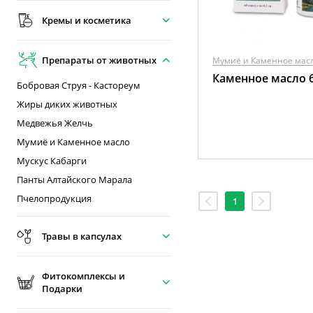
Кремы и косметика
Препараты от животных
Мумиё и Каменное мас
Каменное масло 6
Бобровая Струя - Кастореум
Жиры диких животных
Медвежья Желчь
Мумиё и Каменное масло
Мускус Кабарги
Панты Алтайского Марала
Пчелопродукция
1
Травы в капсулах
Фитокомплексы и
Подарки