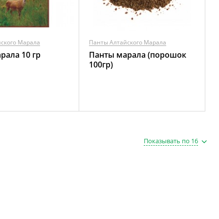
ского Марала
Панты Алтайского Марала
рала 10 гр
Панты марала (порошок
100гр)
Показывать по 16