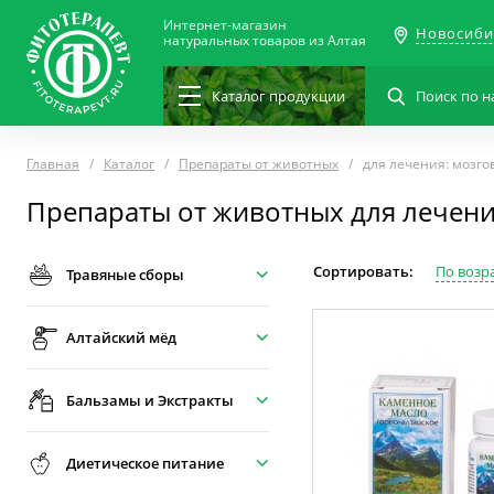
Интернет-магазин
Новосиби
натуральных товаров из Алтая
Каталог
продукции
Главная
Каталог
Препараты от животных
для лечения: мозго
Препараты от животных для лечени
Сортировать:
По возр
Травяные сборы
Алтайский мёд
Бальзамы и Экстракты
Диетическое питание