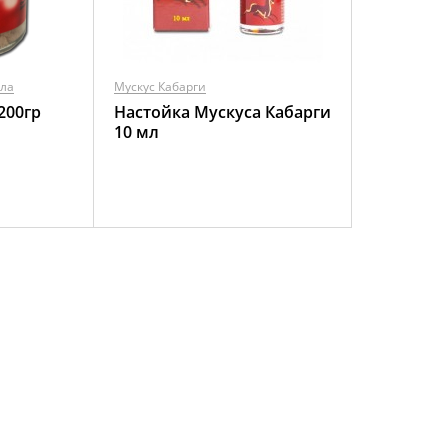
ала
Мускус Кабарги
200гр
Настойка Мускуса Кабарги
10 мл