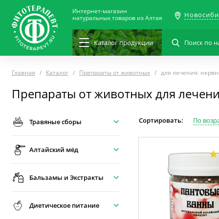
Интернет-магазин
Новосиби
натуральных товаров из Алтая
Каталог
продукции
Главная
Каталог
Препараты от животных
для лечения: нервн
Препараты от животных для лечени
Сортировать:
По возр
Травяные сборы
Алтайский мёд
Бальзамы и Экстракты
Диетическое питание