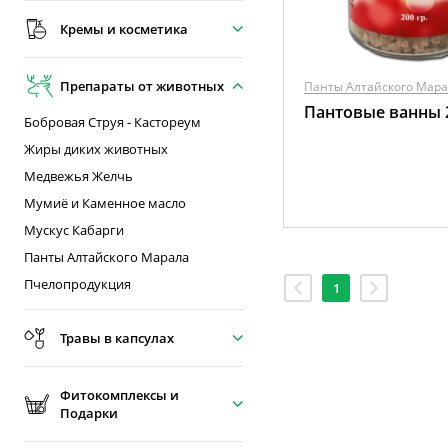
Кремы и косметика
Препараты от животных
Панты Алтайского Мар
Пантовые ванны 
Бобровая Струя - Кастореум
Жиры диких животных
Медвежья Желчь
Мумиё и Каменное масло
Мускус Кабарги
Панты Алтайского Марала
Пчелопродукция
1
Травы в капсулах
Фитокомплексы и
Подарки