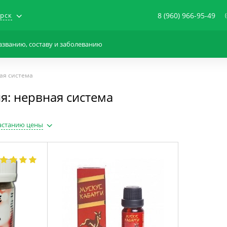
рск
8 (960) 966-95-49
ая система
я: нервная система
астанию цены