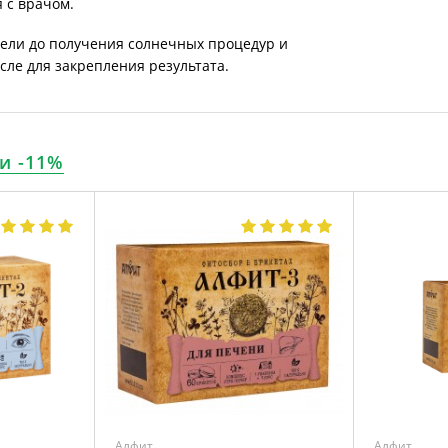
 с врачом.
дели до получения солнечных процедур и
сле для закрепления результата.
и -11%
Алфит
Алфит