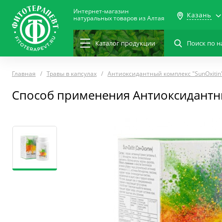
Интернет-магазин
Казань
натуральных товаров из Алтая
Каталог
продукции
Главная
Травы в капсулах
Антиоксидантный комплекс "SunOxitin
Способ применения Антиоксидантны