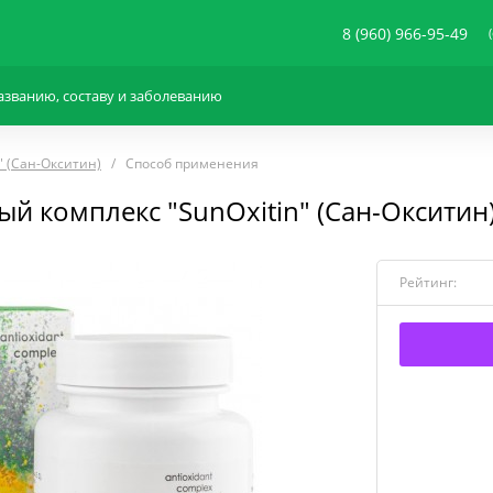
8 (960) 966-95-49
" (Сан-Окситин)
Способ применения
й комплекс "SunOxitin" (Сан-Окситин
Рейтинг: