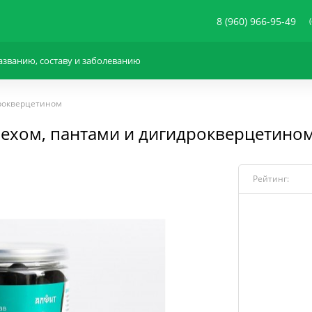
8 (960) 966-95-49
дрокверцетином
рехом, пантами и дигидрокверцетино
Рейтинг: