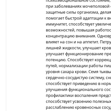
психоэмоциональное состояние,
при заболеваниях мочеполовой 
защитные силы организма, делая
помогает быстрой адаптации к в
иммунитет, способствует увелич
возможностей, повышая работос
концентрацию внимания. Однов
влияет на сон и на аппетит. Пет
лишней жидкости, улучшает кров
улучшает функционирование пре
потенцию. Способствует коррек
путей, нормализации работы пи
уровня сахара крови. Семя тыкв
сердечно-сосудистую систему, сн
способствует приведению в норм
улучшения функционального сос
профилактики воспаления предст
способствует усвоению полезных 
расслаблению кровеносных сосу