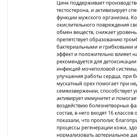
Цинк поддерживает производств
тестостерона, и активизирует сп
функции мужского организма. К
окислительного повреждения св
обмен веществ, снижает уровень 
препятствует образованию тромб
бактериальными и грибковыми 
эффект и положительно влияет н
рекомендуется для детоксикации
инфекций мочеполовой системы,
улучшения работы сердца, при бе
мускатный орех помогает при н
семяизвержении, способствует 
активирует иммунитет и помогае
воздействию болезнетворных фа
состав, в него входят 16 классо
показали, что прополис благопри
процессы регенерации кожи, здо
нормализовать артериальное да