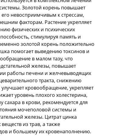
 используется в комплексном лечении
системы. Золотой корень повышает
 его невосприимчивым к стрессам,
нешним факторам. Растение укрепляет
ению физических и психических
пособность, стимулируя память и
ременно золотой корень положительно
рушка помогает выведению токсинов и
ообращение в малом тазу, что
дстательной железы, повышает
ции работы печени и желчевыводящих
щеварительного тракта, снижению
ы улучшает кровообращение, укрепляет
ижает уровень плохого холестерина,
у сахара в крови, рекомендуется для
тояния мочеполовой системы и
ательной железы. Цитрат цинка
веществ из трав, а также
дов и большему их кровенаполнению.