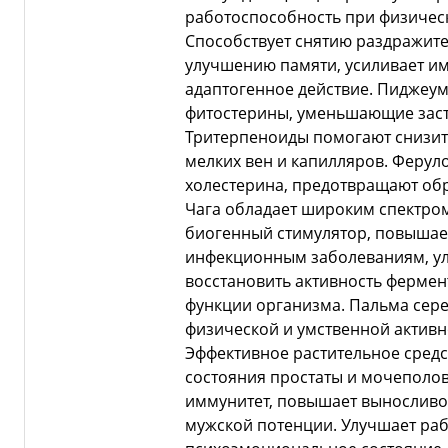
работоспособность при физичес
Способствует снятию раздражит
улучшению памяти, усиливает и
адаптогенное действие. Пиджеум
фитостерины, уменьшающие засто
Тритерпеноиды помогают снизит
мелких вен и капилляров. Феру
холестерина, предотвращают об
Чага обладает широким спектром
биогенный стимулятор, повышае
инфекционным заболеваниям, ул
восстановить активность ферме
функции организма. Пальма сер
физической и умственной активн
Эффективное растительное сред
состояния простаты и мочеполов
иммунитет, повышает выносливо
мужской потенции. Улучшает раб