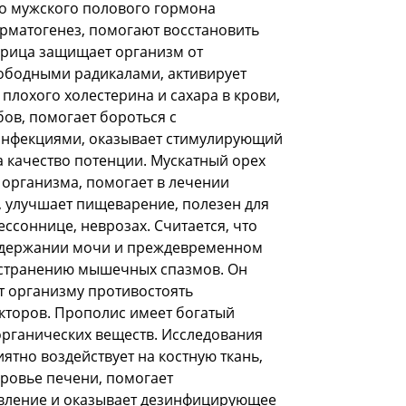
о мужского полового гормона
ерматогенез, помогают восстановить
орица защищает организм от
ободными радикалами, активирует
плохого холестерина и сахара в крови,
ов, помогает бороться с
инфекциями, оказывает стимулирующий
а качество потенции. Мускатный орех
 организма, помогает в лечении
 улучшает пищеварение, полезен для
ссоннице, неврозах. Считается, что
едержании мочи и преждевременном
устранению мышечных спазмов. Он
т организму противостоять
кторов. Прополис имеет богатый
в органических веществ. Исследования
ятно воздействует на костную ткань,
ровье печени, помогает
вление и оказывает дезинфицирующее