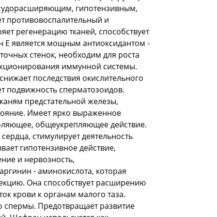
осудорасширяющим, гипотензивным,
ет противовоспалительный и
ряет регенерацию тканей, способствует
н Е является мощным антиоксидантом -
очных стенок, необходим для роста
нкционирования иммунной системы.
 снижает последствия окислительного
ет подвижность сперматозоидов.
тканям предстательной железы,
тояние. Имеет ярко выраженное
оляющее, общеукрепляющее действие.
 сердца, стимулирует деятельность
вает гипотензивное действие,
ение и нервозность,
аргинин - аминокислота, которая
рекцию. Она способствует расширению
ток крови к органам малого таза.
о спермы. Предотвращает развитие