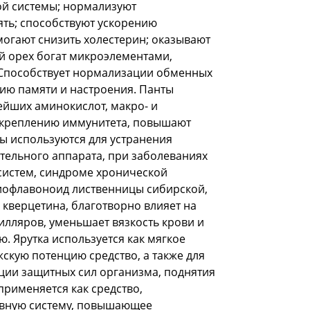
й системы; нормализуют
ть; способствуют ускорению
огают снизить холестерин; оказывают
й орех богат микроэлементами,
Способствует нормализации обменных
ию памяти и настроения. Панты
ейших аминокислот, макро- и
укреплению иммунитета, повышают
ты используются для устранения
тельного аппарата, при заболеваниях
систем, синдроме хронической
биофлавоноид лиственницы сибирской,
кверцетина, благотворно влияет на
илляров, уменьшает вязкость крови и
. Ярутка используется как мягкое
кую потенцию средство, а также для
ции защитных сил организма, поднятия
применяется как средство,
вную систему, повышающее