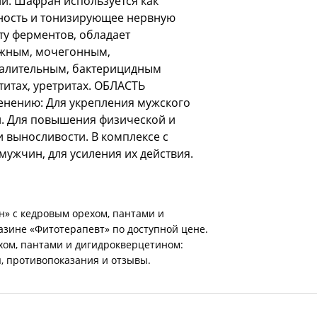
й. Шафран используется как
ность и тонизирующее нервную
ту ферментов, обладает
жным, мочегонным,
палительным, бактерицидным
титах, уретритах. ОБЛАСТЬ
нению: Для укрепления мужского
. Для повышения физической и
 выносливости. В комплексе с
мужчин, для усиления их действия.
» с кедровым орехом, пантами и
азине «Фитотерапевт» по доступной цене.
хом, пантами и дигидрокверцетином:
я, противопоказания и отзывы.