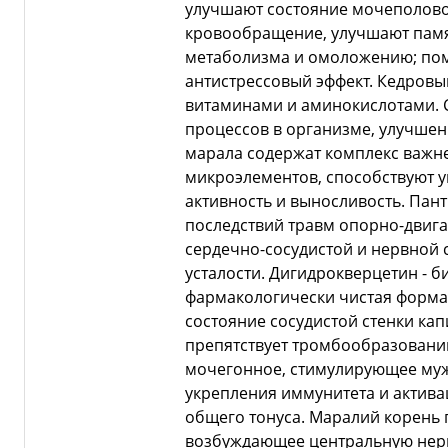
улучшают состояние мочеполово
кровообращение, улучшают памя
метаболизма и омоложению; пом
антистрессовый эффект. Кедровы
витаминами и аминокислотами. 
процессов в организме, улучшен
марала содержат комплекс важн
микроэлементов, способствуют 
активность и выносливость. Пан
последствий травм опорно-двига
сердечно-сосудистой и нервной 
усталости. Дигидрокверцетин - 
фармакологически чистая форма 
состояние сосудистой стенки кап
препятствует тромбообразованию
мочегонное, стимулирующее мужс
укрепления иммунитета и актива
общего тонуса. Маралий корень 
возбуждающее центральную нер