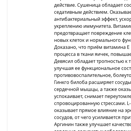
действие. Сушеница обладает с
седативным действием. Оказыва
антибактериальный эффект, уско
укреплению иммунитета. Витами
предотвращает повреждение клет
новых клеток и нормального фу
Доказано, что приём витамина Е
процесса в ткани яичек, повыша
Девясил обладает тропностью к 
улучшая ее функциональное сос
противовоспалительное, болеут
Гинкго билоба расширяет сосуды
сердечной мышцы, а также оказы
успокаивает, снимает переутомл
спровоцированную стрессами. L-
оказывает прямое влияние на э
сосудов, от чего усиливается при
Аргинин также улучшает качеств