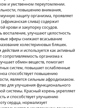
ком и умственном переутомлении.
ельности, повышению внимания,
ммунную защиту организма, проявляет
 (африканская слива) содержит
й крови и закупорку сосудов.
ь воспаление, улучшают целостность
ловые эфиры снижают всасывание
разование холестериновых бляшек.
 действия и используется как активный
т сопротивляемость организма к
учшает обмен веществ, помогает
нтных систем, повышает ослабленные
еноа способствует повышению
ости, является сильным афродизиаком.
ство для улучшения функционального
ой системы. Красный корень укрепляет
сть и способствует улучшению
оту сердца, нормализует