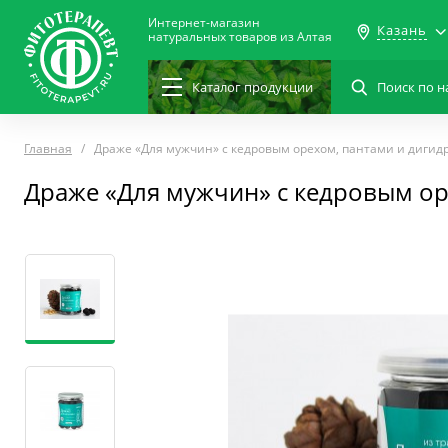
Интернет-магазин
Казань
натуральных товаров из Алтая
Каталог
продукции
Главная
Драже «Для мужчин» с кедровым орехом, пантами и диги
Драже «Для мужчин» с кедровым о