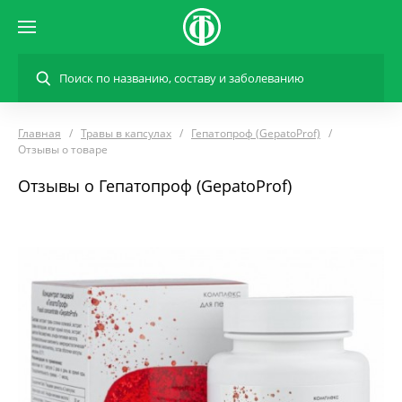
Главная
Травы в капсулах
Гепатопроф (GepatoProf)
Отзывы о товаре
Отзывы о Гепатопроф (GepatoProf)