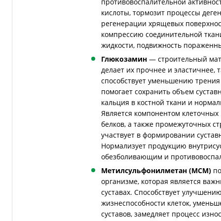
противовоспалительной активност
кислоты, тормозит процессы деге
регенерации хрящевых поверхност
компрессию соединительной ткан
жидкости, подвижность пораженны
Глюкозамин
— строительный мате
делает их прочнее и эластичнее, т
способствует уменьшению трения
помогает сохранить объем сустав
кальция в костной ткани и норма
Является компонентом клеточных
белков, а также промежуточных ст
участвует в формировании суставн
Нормализует продукцию внутрисус
обезболивающим и противовоспа
Метилсульфонилметан (МСМ)
по
организме, которая является важ
суставах. Способствует улучшению
жизнеспособности клеток, уменьш
суставов, замедляет процесс изно