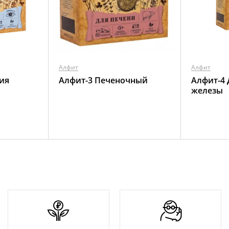
Алфит
Алфит
ия
Алфит-3 Печеночный
Алфит-4
железы