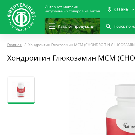
Интернет-магазин
Казань
натуральных товаров из Алтая
Каталог
продукции
Главная
Хондроитин Глюкозамин МСМ (CHONDROITIN GLUCOSAMIN
Хондроитин Глюкозамин МСМ (CH