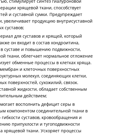
ью, стимулирует синтез гиалуроновой
нерации хрящевой ткани, способствует
ей и суставной сумки. Предупреждает
и, увеличивает продукцию внутрисуставной
х суставов;
риал для суставов и хрящей, который
акже он входит в состав хондроитина,
 в суставе и повышению подвижности,
ной ткани, облегчает нормальное отложение
лизует обменные процессы в клетках хряща.
 мембран и клеточных поверхностных
руктурных молекул, соединяющих клетки,
ых поверхностей, сухожилий, связок.
тавной жидкости, обладает собственным
лительным действием;
могает восполнить дефицит серы в
ным компонентом соединительной ткани в
 гибкости суставов, кровообращения и
ению припухлости и тугоподвижности
са хрящевой ткани. Ускоряет процессы