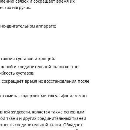
еплению связок и сокращает время их
еских нагрузок.
рно-двигательном аппарате;
тояния суставов и хрящей;
щевой и соединительной ткани костно-
ибкость суставов;
и сокращает время их восстановления после
козамина, содержит метилсульфонилметан.
авной жидкости, является также основным
й ткани и других соединительных тканей
очность соединительной ткани. Обладает