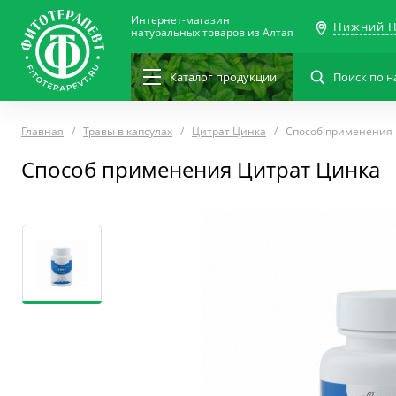
Интернет-магазин
Нижний Н
натуральных товаров из Алтая
Каталог
продукции
Главная
Травы в капсулах
Цитрат Цинка
Способ применения
Способ применения Цитрат Цинка