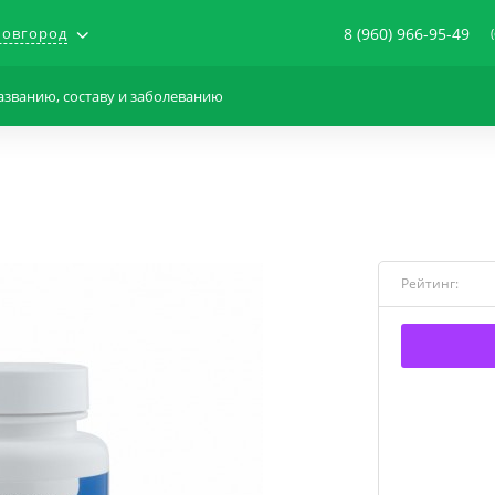
овгород
8 (960) 966-95-49
Рейтинг: