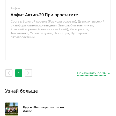
Алфит
Алфит Актив-20 При простатите
Состав:
Золотой корень (Родиола розовая), Девясил высокий,
Зизифора клиноподиевидная, Зимолюбка зонтичная,
Красный корень (Копеечник чайный), Расторопша,
Толокнянка, Укроп пахучий, Эхинацея, Пустырник
пятилопастный
1
Показывать по 16
Узнай больше
Курсы Фитотерапевтов на
Алтае