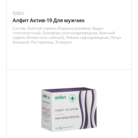
Алфит
Алфит Актив-19 Для мужчин
Состав:
Золотой корень (Родиола розовая), Бадан
толстолистный, Зизифора клиноподиевидная, Красный
корень (Копеечник чайный), Левзея сафлоровидная, Лопух
большой, Расторопша, Эспарцет