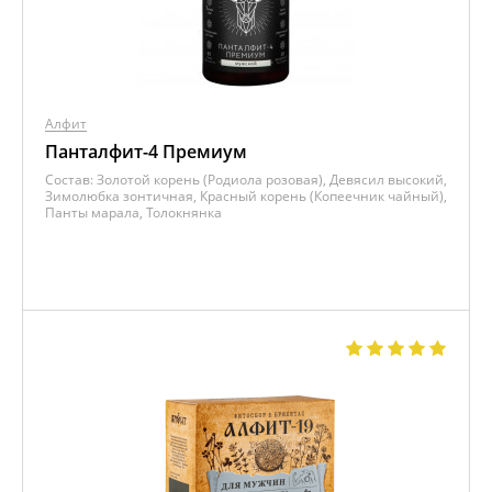
Алфит
Панталфит-4 Премиум
Состав:
Золотой корень (Родиола розовая), Девясил высокий,
Зимолюбка зонтичная, Красный корень (Копеечник чайный),
Панты марала, Толокнянка