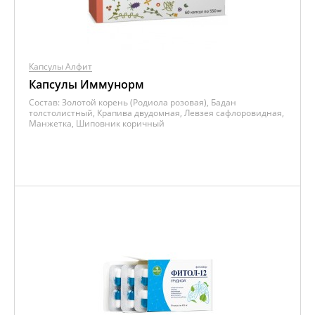
Капсулы Алфит
Капсулы Иммунорм
Состав:
Золотой корень (Родиола розовая), Бадан
толстолистный, Крапива двудомная, Левзея сафлоровидная,
Манжетка, Шиповник коричный