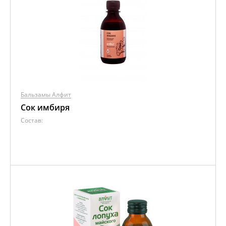
Бальзамы Алфит
Сок имбиря
Состав: