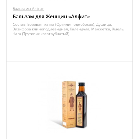
Бальзамы Алфит
Бальзам для Женщин «Алфит»
Состав:
Боровая матка (Ортилия однобокая), Душица,
Зизифора клиноподиевидная, Календула, Манжетка, Хмель,
Чага (Трутовик косотрубчатый)