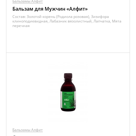
Бальзамы Алфит
Бальзам для Мужчин «Алфит»
Состав:
Золотой корень (Родиола розовая), Зизифора
клиноподиевидная, Лабазник вязолистный, Лапчатка, Мята
перечная
Бальзамы Алфит