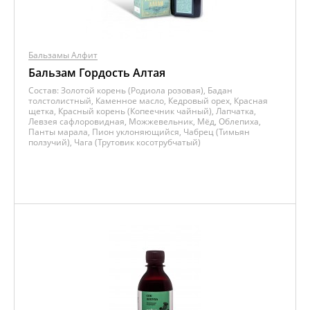
Бальзамы Алфит
Бальзам Гордость Алтая
Состав:
Золотой корень (Родиола розовая), Бадан
толстолистный, Каменное масло, Кедровый орех, Красная
щетка, Красный корень (Копеечник чайный), Лапчатка,
Левзея сафлоровидная, Можжевельник, Мёд, Облепиха,
Панты марала, Пион уклоняющийся, Чабрец (Тимьян
ползучий), Чага (Трутовик косотрубчатый)