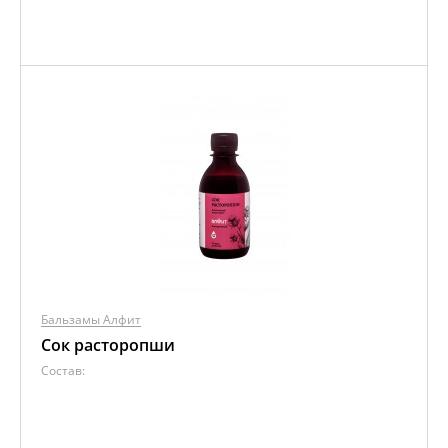
Бальзамы Алфит
Сок расторопши
Состав: