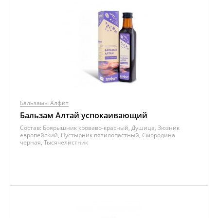
Бальзамы Алфит
Бальзам Алтай успокаивающий
Состав:
Боярышник кроваво-красный, Душица, Зюзник
европейский, Пустырник пятилопастный, Смородина
черная, Тысячелистник