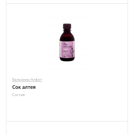
Бальзамы Алфит
Сок алтея
Состав: