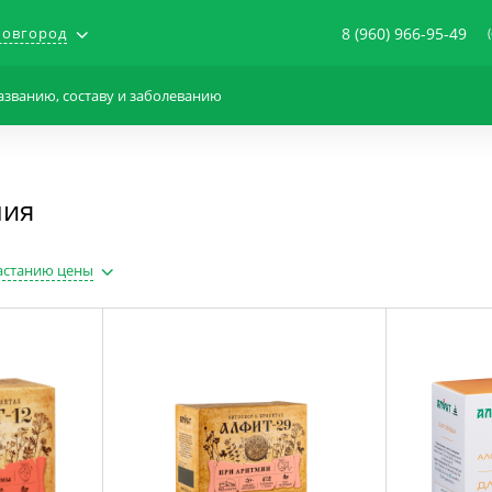
овгород
8 (960) 966-95-49
мия
астанию цены