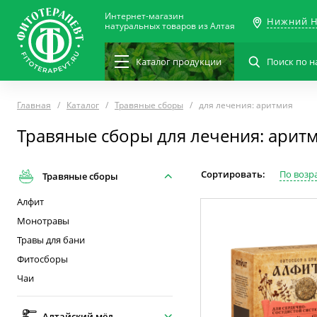
Интернет-магазин
Нижний Н
натуральных товаров из Алтая
Каталог
продукции
Главная
Каталог
Травяные сборы
для лечения: аритмия
Травяные сборы для лечения: арит
Сортировать:
По возр
Травяные сборы
Алфит
Монотравы
Травы для бани
Фитосборы
Чаи
Алтайский мёд