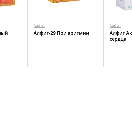
Алфит
Алфит
ный
Алфит-29 При аритмии
Алфит Ак
сердца