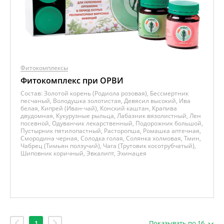
Фитокомплексы
Фитокомплекс при ОРВИ
Состав:
Золотой корень (Родиола розовая), Бессмертник
песчаный, Володушка золотистая, Девясил высокий, Ива
белая, Кипрей (Иван-чай), Конский каштан, Крапива
двудомная, Кукурузные рыльца, Лабазник вязолистный, Лен
посевной, Одуванчик лекарственный, Подорожник большой,
Пустырник пятилопастный, Расторопша, Ромашка аптечная,
Смородина черная, Солодка голая, Солянка холмовая, Тмин,
Чабрец (Тимьян ползучий), Чага (Трутовик косотрубчатый),
Шиповник коричный, Эвкалипт, Эхинацея
1
Показывать по 16