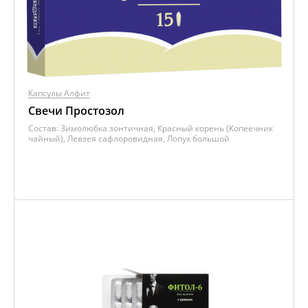
Капсулы Алфит
Свечи Простозол
Состав:
Зимолюбка зонтичная, Красный корень (Копеечник
чайный), Левзея сафлоровидная, Лопух большой