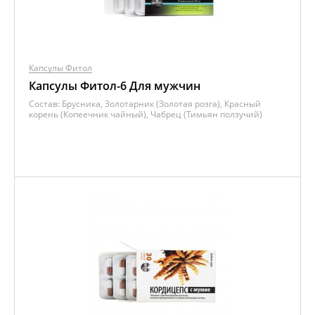
Капсулы Фитол
Капсулы Фитол-6 Для мужчин
Состав:
Брусника, Золотарник (Золотая розга), Красный
корень (Копеечник чайный), Чабрец (Тимьян ползучий)