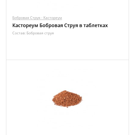
Бобровая Струя - Кастореум
Кастореум Бобровая Струя в таблетках
Состав:
Бобровая струя