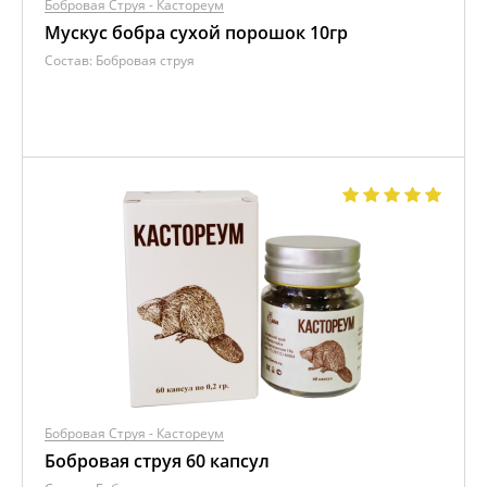
Бобровая Струя - Кастореум
Мускус бобра сухой порошок 10гр
Состав:
Бобровая струя
Бобровая Струя - Кастореум
Бобровая струя 60 капсул