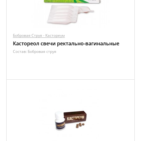
Бобровая Струя - Кастореум
Кастореол свечи ректально-вагинальные
Состав:
Бобровая струя