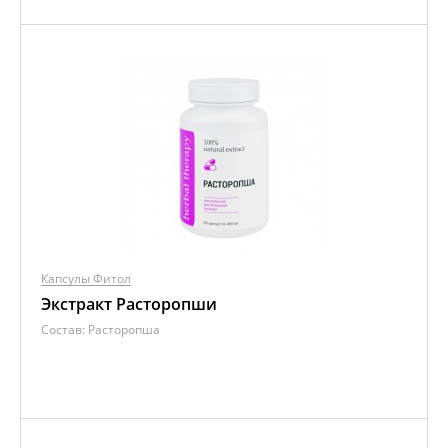
Капсулы Фитол
Экстракт Расторопши
Состав:
Расторопша