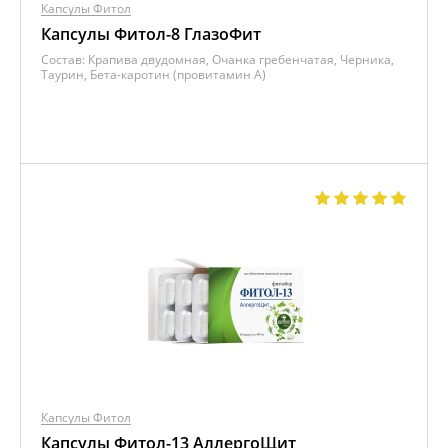
Капсулы Фитол
Капсулы Фитол-8 ГлазоФит
Состав:
Крапива двудомная, Очанка гребенчатая, Черника,
Таурин, Бета-каротин (провитамин А)
Капсулы Фитол
Капсулы Фитол-13 АллергоЩит