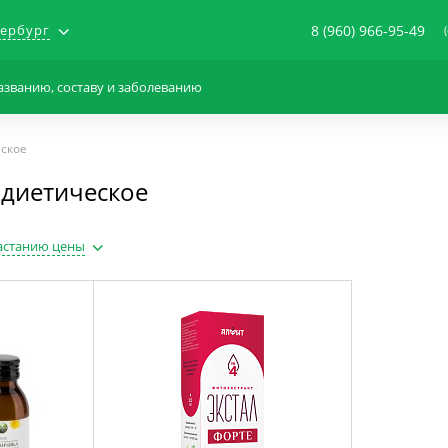
тербург
8 (960) 966-95-49
еское
 диетическое
астанию цены