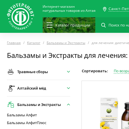
Интернет-магазин
Санкт-Пе
натуральных товаров из Алтая
Каталог
продукции
Главная
Каталог
Бальзамы и Экстракты
для лечения: диетич
Бальзамы и Экстракты для лечения:
Сортировать:
По возр
Травяные сборы
Алтайский мёд
Бальзамы и Экстракты
Бальзамы Алфит
Бальзамы АлфитПлюс