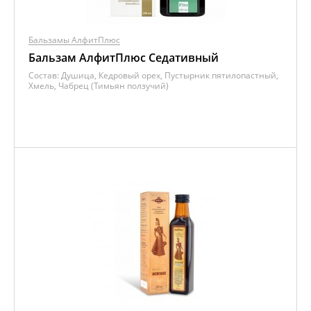
Бальзамы АлфитПлюс
Бальзам АлфитПлюс Седативный
Состав:
Душица, Кедровый орех, Пустырник пятилопастный,
Хмель, Чабрец (Тимьян ползучий)