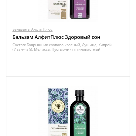
Бальзамы АлфитПлюс
Бальзам АлфитПлюс Здоровый сон
Состав:
Боярышник кроваво-красный, Душица, Кипрей
(Иван-чай), Мелисса, Пустырник пятилопастный