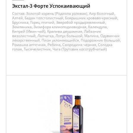
Экстал-3 Форте Успокаивающий
Состав:
Золотой корень (Родиола розовая), Аир болотный,
Алтей, Бадан толстолистный, Боярышник кроваво-красный,
Брусника, Горец птичий, Зверобой продырявленный,
Земляника, Зизифора клиноподиевидная, Календула,
Кипрей (Иван-чай), Крапива двудомная, Лабазник
вязолистный, Лапчатка, Лопух большой, Малина, Одуванчик
лекарственный, Пион уклоняющийся, Подорожник большой,
Ромашка аптечная, Рябина, Смородина черная, Солодка
голая, Тысячелистник, Чага (Трутовик косотрубчатый)