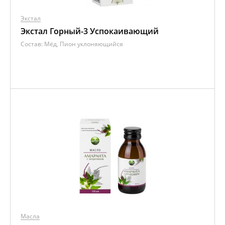
Экстал
Экстал Горный-3 Успокаивающий
Состав:
Мёд, Пион уклоняющийся
Масла