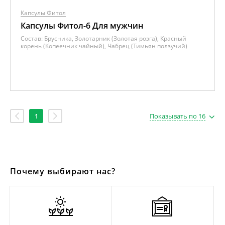
Капсулы Фитол
Капсулы Фитол-6 Для мужчин
Состав:
Брусника, Золотарник (Золотая розга), Красный
корень (Копеечник чайный), Чабрец (Тимьян ползучий)
1
Показывать по 16
Почему выбирают нас?