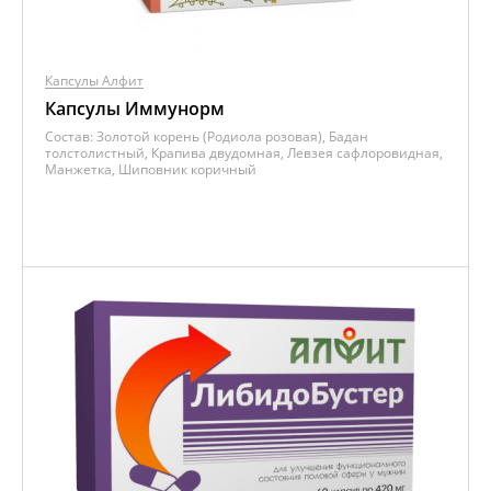
Капсулы Алфит
Капсулы Иммунорм
Состав:
Золотой корень (Родиола розовая), Бадан
толстолистный, Крапива двудомная, Левзея сафлоровидная,
Манжетка, Шиповник коричный