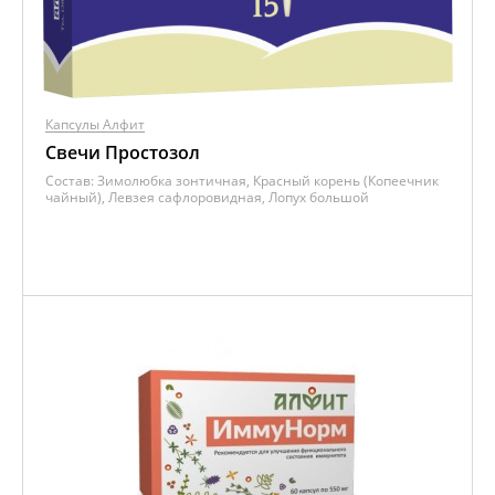
Капсулы Алфит
Свечи Простозол
Состав:
Зимолюбка зонтичная, Красный корень (Копеечник
чайный), Левзея сафлоровидная, Лопух большой