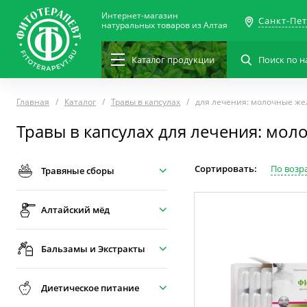
Интернет-магазин
Санкт-Пе
натуральных товаров из Алтая
Каталог
продукции
Главная
Каталог
Травы в капсулах
для лечения: молочные же
Травы в капсулах для лечения: мо
Сортировать:
По возр
Травяные сборы
Алтайский мёд
Бальзамы и Экстракты
Диетическое питание