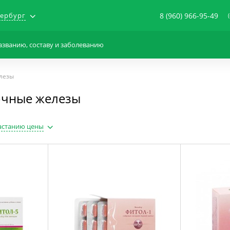
тербург
8 (960) 966-95-49
лезы
лочные железы
астанию цены