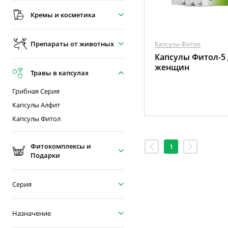
Кремы и косметика
Препараты от животных
Капсулы Фитол
Капсулы Фитол-5
женщин
Травы в капсулах
Грибная Серия
Капсулы Алфит
Капсулы Фитол
Фитокомплексы и
1
Подарки
Серия
Назначение